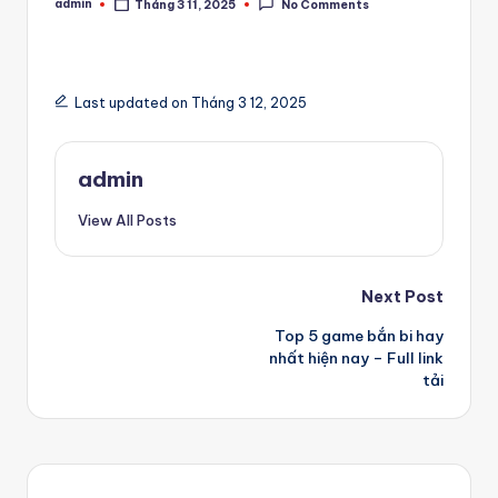
admin
Tháng 3 11, 2025
No Comments
Posted
by
Last updated on Tháng 3 12, 2025
admin
View All Posts
Post
Next Post
Top 5 game bắn bi hay
navigation
nhất hiện nay – Full link
tải