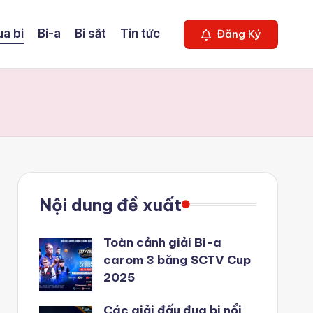
a bi
Bi-a
Bi sắt
Tin tức
Đăng Ký
Nội dung đề xuất
Toàn cảnh giải Bi-a
carom 3 băng SCTV Cup
2025
Các giải đấu đua bi nổi