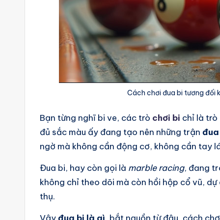
Cách chơi đua bi tương đối k
Bạn từng nghĩ bi ve, các trò
chơi bi
chỉ là trò
đủ sắc màu ấy đang tạo nên những trận
đua 
ngờ mà không cần động cơ, không cần tay lá
Đua bi, hay còn gọi là
marble racing
, đang tr
không chỉ theo dõi mà còn hồi hộp cổ vũ, d
thụ.
Vậy
đua bi là gì
, bắt nguồn từ đâu, cách chơ