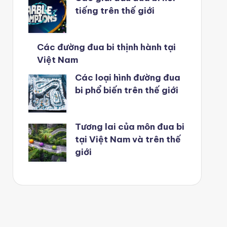
tiếng trên thế giới
Các đường đua bi thịnh hành tại
Việt Nam
Các loại hình đường đua
bi phổ biến trên thế giới
Tương lai của môn đua bi
tại Việt Nam và trên thế
giới