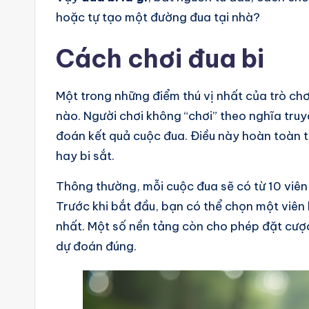
hoặc tự tạo một đường đua tại nhà?
Cách chơi đua bi
Một trong những điểm thú vị nhất của trò chơi
nào. Người chơi không “chơi” theo nghĩa tru
đoán kết quả cuộc đua. Điều này hoàn toàn 
hay bi sắt.
Thông thường, mỗi cuộc đua sẽ có từ 10 viên 
Trước khi bắt đầu, bạn có thể chọn một viên 
nhất. Một số nền tảng còn cho phép đặt cượ
dự đoán đúng.