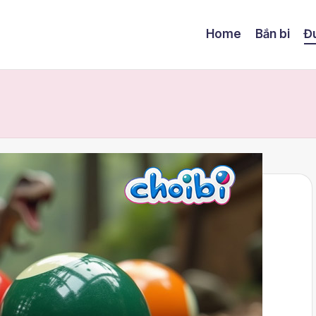
Home
Bắn bi
Đu