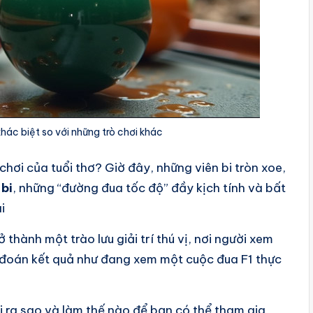
hác biệt so với những trò chơi khác
 chơi của tuổi thơ? Giờ đây, những viên bi tròn xoe,
bi
, những “đường đua tốc độ” đầy kịch tính và bất
i
ở thành một trào lưu giải trí thú vị, nơi người xem
ự đoán kết quả như đang xem một cuộc đua F1 thực
i ra sao và làm thế nào để bạn có thể tham gia