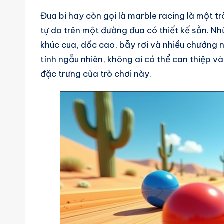
Đua bi hay còn gọi là marble racing là một t
tự do trên một đường đua có thiết kế sẵn. Nhữ
khúc cua, dốc cao, bẫy rơi và nhiều chướng 
tính ngẫu nhiên, không ai có thể can thiệp v
đặc trưng của trò chơi này.