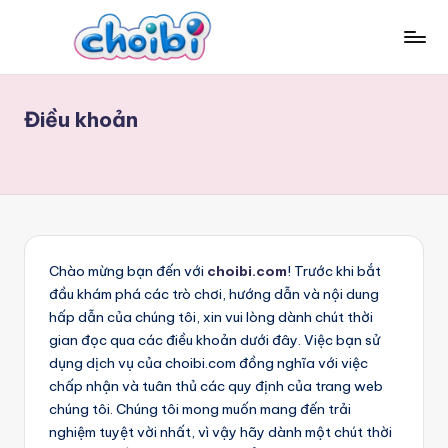
Skip
to
c
content
h
Điều khoản
o
i
b
i.
c
Chào mừng bạn đến với
choibi.com
! Trước khi bắt
đầu khám phá các trò chơi, hướng dẫn và nội dung
o
hấp dẫn của chúng tôi, xin vui lòng dành chút thời
m
gian đọc qua các điều khoản dưới đây. Việc bạn sử
dụng dịch vụ của choibi.com đồng nghĩa với việc
chấp nhận và tuân thủ các quy định của trang web
chúng tôi. Chúng tôi mong muốn mang đến trải
nghiệm tuyệt vời nhất, vì vậy hãy dành một chút thời