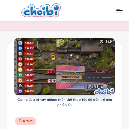
Skip
to
c
content
h
o
i
b
i.
c
o
m
Game đua bi hay những môn thể thao tốc độ dần trở nên
phổ biến
Posted
Tin tức
in