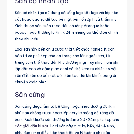
Sân cỏ nhân tạo
Sân cỏ nhân tạo sử dụng cỏ tổng hợp kết hợp với lớp nền
cát hoặc cao su để tạo bề mặt bền, ổn định và thẩm mỹ.
Kích thước sân tuân theo tiêu chuẩn pétanque hoặc
bocce hoặc thường là 4m x 24m nhưng có thể điều chỉnh
theo nhu cầu.
Loại sân này bền chịu được thời tiết khắc nghiệt, ít cần
bảo trì và phù hợp cho cả trong nhà lẫn ngoài trời, từ
trung tâm thể thao đến khu thương mại. Tuy nhiên, chi phí
lắp đặt cao và cảm giác chơi có thể kém tự nhiên so với
sân đất nện do bề mặt cỏ nhân tạo đôi khi khiến bóng di
chuyển khác biệt.
Sân cứng
Sân cứng được làm từ bê tông hoặc nhựa đường đôi khi
phủ sơn chống trượt hoặc lớp acrylic mỏng để tăng độ
bám. Kích thước sân thường là 4m x 20-24m phù hợp cho
các giải đấu bi sắt
. Loại sân này cực kỳ bền, dễ vệ sinh,
chịu được mọi điều kiện thời tiết, và lý tưởng cho sân