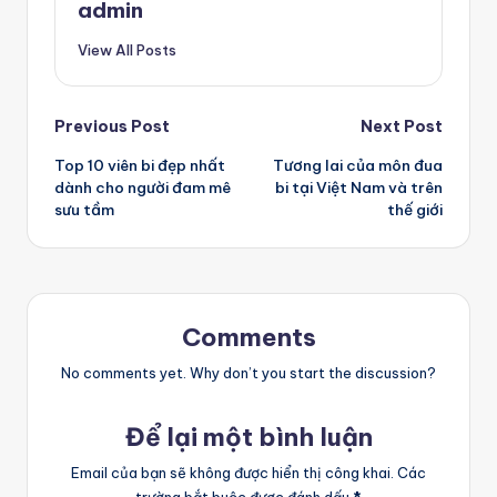
admin
View All Posts
Post
Previous Post
Next Post
Top 10 viên bi đẹp nhất
Tương lai của môn đua
navigation
dành cho người đam mê
bi tại Việt Nam và trên
sưu tầm
thế giới
Comments
No comments yet. Why don’t you start the discussion?
Để lại một bình luận
Email của bạn sẽ không được hiển thị công khai.
Các
trường bắt buộc được đánh dấu
*