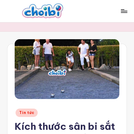
Skip
to
c
content
h
o
i
b
i.
c
o
m
Posted
Tin tức
in
Kích thước sân bi sắt