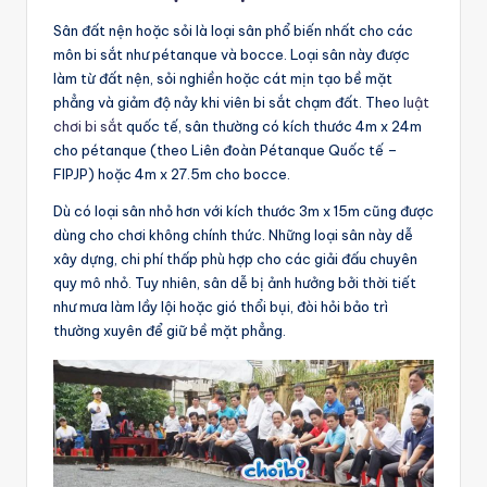
Sân đất nện hoặc sỏi là loại sân phổ biến nhất cho các
môn bi sắt như pétanque và bocce. Loại sân này được
làm từ đất nện, sỏi nghiền hoặc cát mịn tạo bề mặt
phẳng và giảm độ nảy khi viên bi sắt chạm đất. Theo
luật
chơi bi sắt
quốc tế, sân thường có kích thước 4m x 24m
cho pétanque (theo Liên đoàn Pétanque Quốc tế –
FIPJP) hoặc 4m x 27.5m cho bocce.
Dù có loại sân nhỏ hơn với kích thước 3m x 15m cũng được
dùng cho chơi không chính thức. Những loại sân này dễ
xây dựng, chi phí thấp phù hợp cho các giải đấu chuyên
quy mô nhỏ. Tuy nhiên, sân dễ bị ảnh hưởng bởi thời tiết
như mưa làm lầy lội hoặc gió thổi bụi, đòi hỏi bảo trì
thường xuyên để giữ bề mặt phẳng.