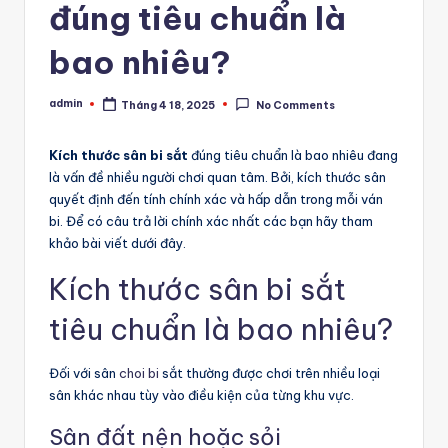
đúng tiêu chuẩn là
bao nhiêu?
admin
Tháng 4 18, 2025
No Comments
Posted
by
Kích thước sân bi sắt
đúng tiêu chuẩn là bao nhiêu đang
là vấn đề nhiều người chơi quan tâm. Bởi, kích thước sân
quyết định đến tính chính xác và hấp dẫn trong mỗi ván
bi. Để có câu trả lời chính xác nhất các bạn hãy tham
khảo bài viết dưới đây.
Kích thước sân bi sắt
tiêu chuẩn là bao nhiêu?
Đối với sân
choi bi
sắt thường được chơi trên nhiều loại
sân khác nhau tùy vào điều kiện của từng khu vực.
Sân đất nện hoặc sỏi