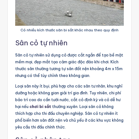
Có nhiều kích thước sân bi sắt khác nhau theo quy định
Sân cỏ tự nhiên
Sân cỏ tự nhiên sử dụng cỏ được cắt ngắn để tạo bề mặt
mềm mại, đẹp mắt tạo cảm giác độc đáo khi chơi. Kích
thước sân thường tương tự sân đất nện khoảng 4m x 15m
nhưng có thể tùy chỉnh theo không gian.
Loại sân này ít bụi, phù hợp cho các sân tư nhân, khu nghỉ
dưỡng hoặc không gian giải trí gia đình. Tuy nhiên, chi phí
bảo trì cao do cần tưới nước, cắt cỏ định kỳ và cỏ dễ hư
hại nếu
chơi bi sắt
thường xuyên. Loại sân cỏ không
thích hợp cho thi đấu chuyên nghiệp. Sân cỏ tự nhiên ít
phổ biến hơn sân đất nện và chủ yếu ở các khu vực không
yêu cầu thi đấu chính thức.