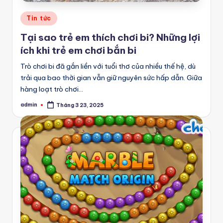
Posted
Tin tức
in
Tại sao trẻ em thích chơi bi? Những lợi
ích khi trẻ em chơi bắn bi
Trò chơi bi đã gắn liền với tuổi thơ của nhiều thế hệ, dù
trải qua bao thời gian vẫn giữ nguyên sức hấp dẫn. Giữa
hàng loạt trò chơi…
admin
Tháng 3 23, 2025
Posted
by